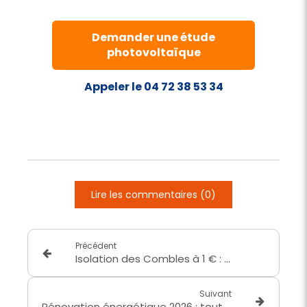
Demander une étude
photovoltaïque
Appeler le 04 72 38 53 34
Lire les commentaires (0)
Précédent
Isolation des Combles à 1 € : Une Opportunité Économique pour les Revenus Modestes
Suivant
Rénovation énergétique 2026 : toutes les nouvelles obligations pour les logements F et G à Lyon et dans le Rhône