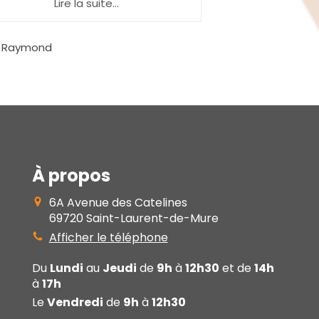
Lire la suite...
Lire 
satisfait de leurs équipes
bon ressenti sur 
d'intervention."
été respectés, 
compétents. Les 
 Jean
Par CHRISTOPHE
Je suis satisf
l'entreprise.
rep
À propos
6A Avenue des Catelines
69720
Saint-Laurent-de-Mure
Afficher le téléphone
Du
Lundi
au
Jeudi
de
9h
à
12h30
et de
14h
à
17h
Le
Vendredi
de
9h
à
12h30