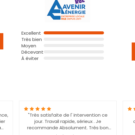
Excellent
Très bien
Moyen
Décevant
À éviter
ce
"Très satisfait de la pose de
"
climatiseurs. Personnels sympa et
compétents. "