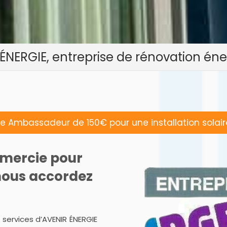
 ÉNERGIE, entreprise de rénovation én
 Ambassadeur de 150€ pour une installation solair
emercie pour
nous accordez
s services d’AVENIR ÉNERGIE