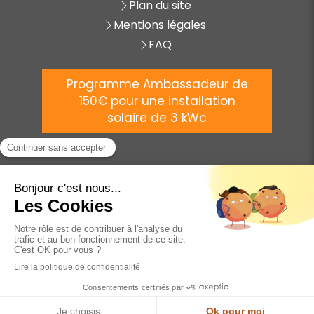
Plan du site
Mentions légales
FAQ
Programme Ambassadeur de
150€ pour une installation
solaire de 3 kWc
©
2025 AVENIR ÉNERGIE
Création et référencement du site par Simplébo
Site créé grâce à
POINT.P