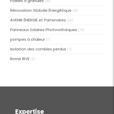
Poêles à granulés
(18)
Rénovation Globale Énergétique
(18)
AVENIR ÉNERGIE et Partenaires
(26)
Panneaux Solaires Photovoltaïques
(73)
pompes à chaleur
(7)
Isolation des combles perdus
(7)
Borne IRVE
(2)
Expertise