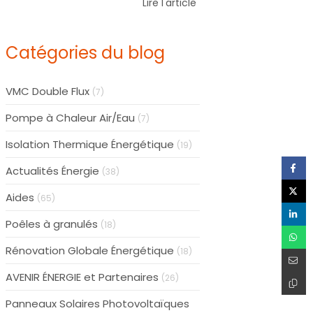
Lire l'article
Catégories du blog
VMC Double Flux
(7)
Pompe à Chaleur Air/Eau
(7)
Isolation Thermique Énergétique
(19)
Actualités Énergie
(38)
Aides
(65)
Poêles à granulés
(18)
Rénovation Globale Énergétique
(18)
AVENIR ÉNERGIE et Partenaires
(26)
Panneaux Solaires Photovoltaïques