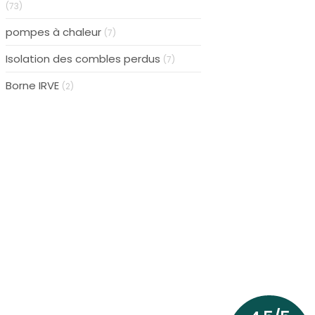
(73)
pompes à chaleur
(7)
Isolation des combles perdus
(7)
Borne IRVE
(2)