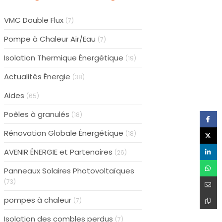
VMC Double Flux
(7)
Pompe à Chaleur Air/Eau
(7)
Isolation Thermique Énergétique
(19)
Actualités Énergie
(38)
Aides
(65)
Poêles à granulés
(18)
Rénovation Globale Énergétique
(18)
AVENIR ÉNERGIE et Partenaires
(26)
Panneaux Solaires Photovoltaïques
(73)
pompes à chaleur
(7)
Isolation des combles perdus
(7)