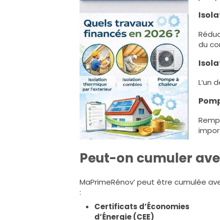
Isola
Réduc
du con
Isol
L’un d
Pomp
Rempl
impor
Peut-on cumuler avec
MaPrimeRénov’ peut être cumulée av
:
Certificats d’Économies
d’Énergie (CEE)