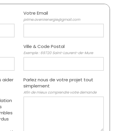
Votre Email
prime.avenirenergie@gmail.com
Ville & Code Postal
Exemple : 69720 Saint-Laurent-de-Mure
 aider
Parlez nous de votre projet tout
simplement
Afin de mieux comprendre votre demande
lation
s
mbles
rdus