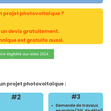
n projet photovoltaïque ?
un devis gratuitement.
chnique est gratuite aussi.
tre éligibilité aux aides 2024
un projet photovoltaïque :
#2
#3
Demande de travaux
en mairie (30j. de délai)