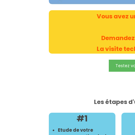
Vous avez u
Demandez 
La visite te
Testez vo
Les étapes d'
#1
Etude de votre