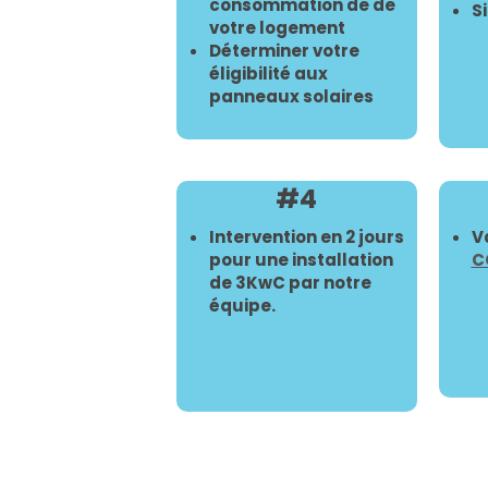
consommation de de
S
votre logement
Déterminer votre
éligibilité aux
panneaux solaires
#4
Intervention en 2 jours
V
pour une installation
C
de 3KwC par notre
équipe.