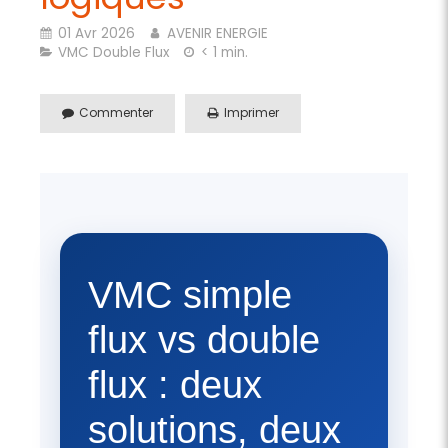
01 Avr 2026
AVENIR ENERGIE
VMC Double Flux
< 1 min.
Commenter
Imprimer
VMC simple
flux vs double
flux : deux
solutions, deux