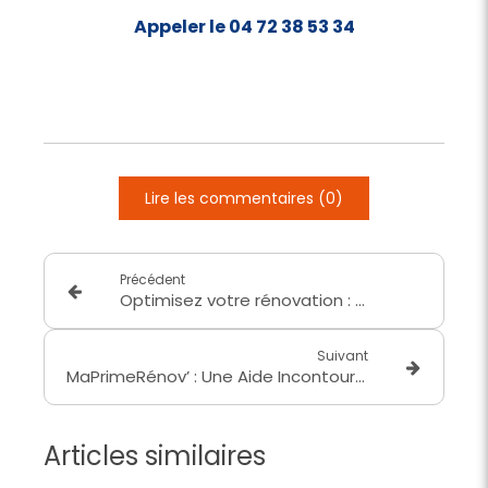
Appeler le 04 72 38 53 34
Lire les commentaires (0)
Précédent
Optimisez votre rénovation : Découvrez MaPrimeRénov' Parcours Accompagné pour Améliorer l'Efficacité Énergétique de votre Logement
Suivant
MaPrimeRénov’ : Une Aide Incontournable pour les Rénovations d’Ampleur
Articles similaires