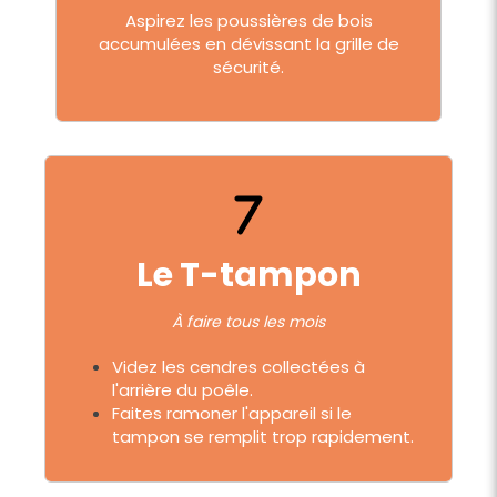
Aspirez les poussières de bois
accumulées en dévissant la grille de
sécurité.
Le T-tampon
À faire tous les mois
Videz les cendres collectées à
l'arrière du poêle.
Faites ramoner l'appareil si le
tampon se remplit trop rapidement.