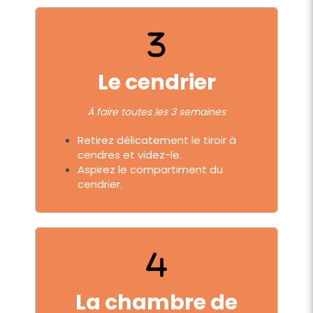
Le cendrier
À faire toutes les 3 semaines
Retirez délicatement le tiroir à
cendres et videz-le.
Aspirez le compartiment du
cendrier.
La chambre de