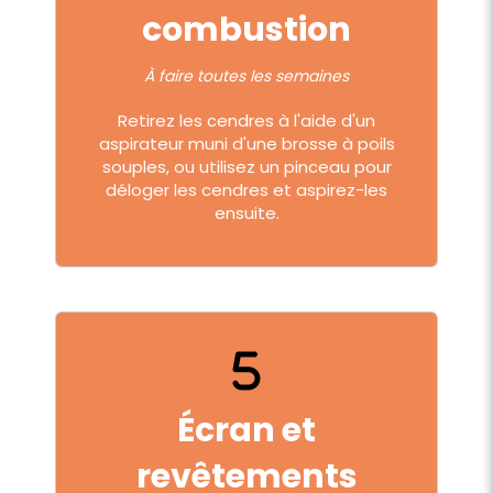
combustion
À faire toutes les semaines
Retirez les cendres à l'aide d'un
aspirateur muni d'une brosse à poils
souples, ou utilisez un pinceau pour
déloger les cendres et aspirez-les
ensuite.
Écran et
revêtements