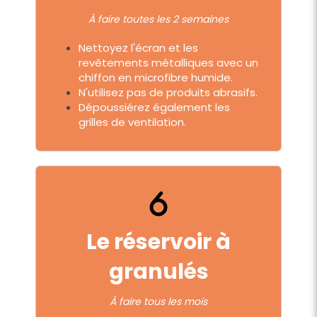
À faire toutes les 2 semaines
Nettoyez l'écran et les
revêtements métalliques avec un
chiffon en microfibre humide.
N'utilisez pas de produits abrasifs.
Dépoussiérez également les
grilles de ventilation.
Le réservoir à
granulés
À faire tous les mois