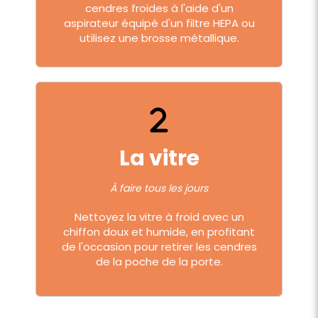
cendres froides à l'aide d'un
aspirateur équipé d'un filtre HEPA ou
utilisez une brosse métallique.
La vitre
À faire tous les jours
Nettoyez la vitre à froid avec un
chiffon doux et humide, en profitant
de l'occasion pour retirer les cendres
de la poche de la porte.