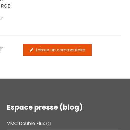
t RGE
ur
r
Laisser un commentaire
Espace presse (blog)
VMC Double Flux
(7)