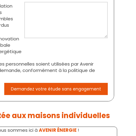
lation
s
mbles
rdus
novation
obale
ergétique
personnelles soient utilisées par Avenir
a demande, conformément à la politique de
Demandez votre étude sans engagement
tée aux maisons individuelles
ous sommes ici à
AVENIR ÉNERGIE
!