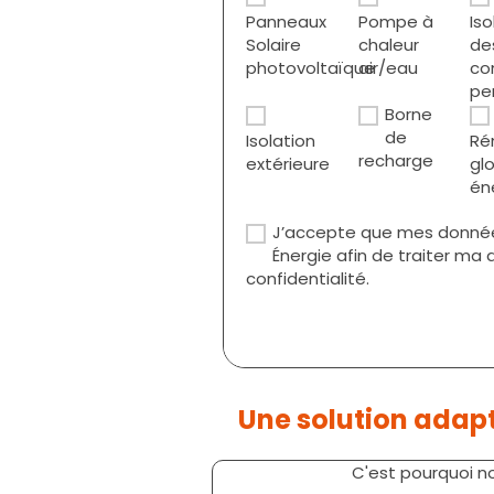
Panneaux
Pompe à
Iso
Solaire
chaleur
de
photovoltaïque
air/eau
co
pe
Borne
de
Isolation
Ré
recharge
extérieure
gl
én
J’accepte que mes données 
Énergie afin de traiter m
confidentialité.
Une solution adap
C'est pourquoi n