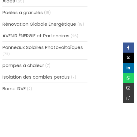
Aides
(65)
Poêles à granulés
(18)
Rénovation Globale Énergétique
(18)
AVENIR ÉNERGIE et Partenaires
(26)
Panneaux Solaires Photovoltaïques
(73)
pompes à chaleur
(7)
Isolation des combles perdus
(7)
Borne IRVE
(2)