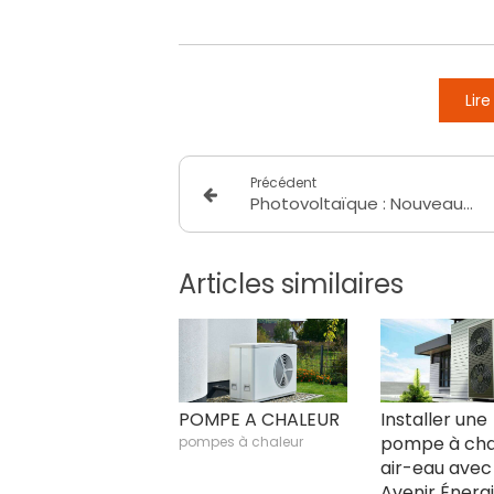
Lir
Précédent
Photovoltaïque : Nouveaux Tarifs et Primes à l'Été 2025
Articles similaires
POMPE A CHALEUR
Installer une
pompe à cha
pompes à chaleur
air-eau avec
Avenir Énerg