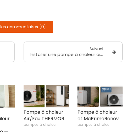
e les commentaires (0)
Suivant
Installer une pompe à chaleur air-eau avec Avenir Énergie — Votre expert RGE depuis 2011
Pompe à chaleur
Pompe à chaleur
leur
Air/Eau THERMOR
et MaPrimeRénov
pompes à chaleur
pompes à chaleur
ie —