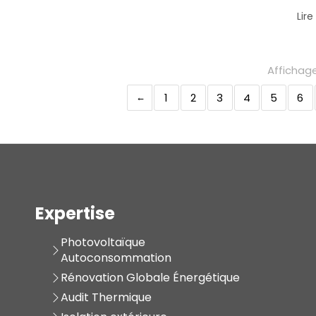
Lire
Affichage
1
2
3
4
5
6
Expertise
Photovoltaïque
Autoconsommation
Rénovation Globale Énergétique
Audit Thermique