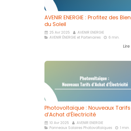
AVENIR ENERGIE : Profitez des Bien
du Soleil
25 Avr 2025
AVENIR ENERGIE
AVENIR ÉNERGIE et Partenaires
6 min.
Lire
Photovoltaïque : Nouveaux Tarifs
d’Achat d’Électricité
10 Avr 2025
AVENIR ENERGIE
Panneaux Solaires Photovoltaïques
1 min.