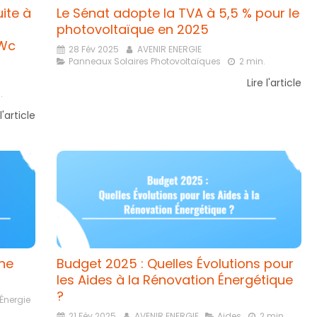
ite à
Le Sénat adopte la TVA à 5,5 % pour le
photovoltaïque en 2025
kWc
28 Fév 2025
AVENIR ENERGIE
Panneaux Solaires Photovoltaïques
2 min.
Lire l'article
.
 l'article
ne
Budget 2025 : Quelles Évolutions pour
les Aides à la Rénovation Énergétique
?
 Énergie
21 Fév 2025
AVENIR ENERGIE
Aides
2 min.