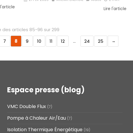
 l'article
Lire l'article
 des articles 85-96 sur 299
7
8
9
10
11
12
…
24
25
Espace presse (blog)
VMC Double Flux
(7)
Pompe à Chaleur Air/Eau
(7)
Isolation Thermique Énergétique
(19)