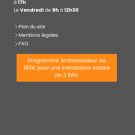
à
17h
Le
Vendredi
de
9h
à
12h30
Plan du site
Mentions légales
FAQ
Programme Ambassadeur de
150€ pour une installation solaire
de 3 kWc