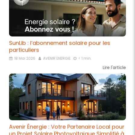
SunLib : l’abonnement solaire pour les
particuliers
18 Mai 2026
AVENIR ENERGIE
< 1 min.
Lire l'article
Avenir Énergie : Votre Partenaire Local pour
un Projet Solaire Photovoltaïque Simplifié à