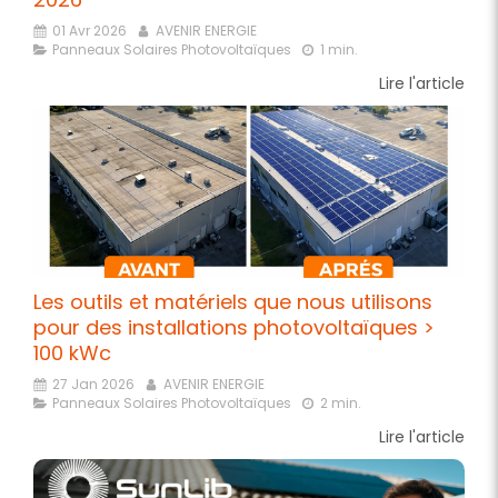
01 Avr 2026
AVENIR ENERGIE
Panneaux Solaires Photovoltaïques
1 min.
Lire l'article
Les outils et matériels que nous utilisons
pour des installations photovoltaïques >
100 kWc
27 Jan 2026
AVENIR ENERGIE
Panneaux Solaires Photovoltaïques
2 min.
Lire l'article