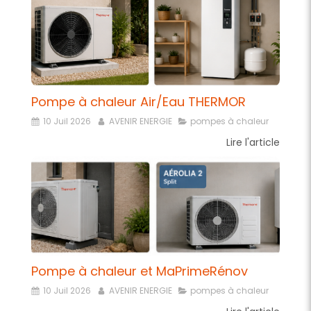
Pompe à chaleur Air/Eau THERMOR
10 Juil 2026
AVENIR ENERGIE
pompes à chaleur
Lire l'article
Pompe à chaleur et MaPrimeRénov
10 Juil 2026
AVENIR ENERGIE
pompes à chaleur