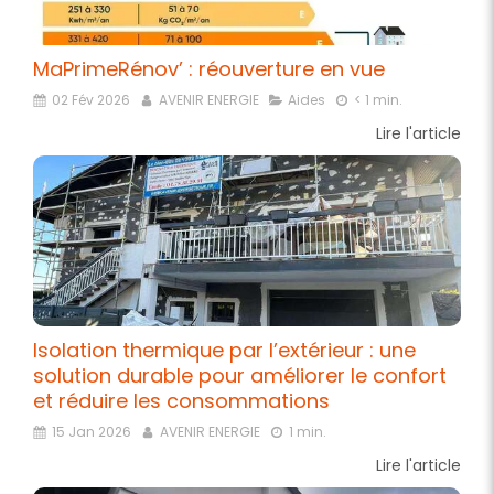
MaPrimeRénov’ : réouverture en vue
02 Fév 2026
AVENIR ENERGIE
Aides
< 1 min.
Lire l'article
Isolation thermique par l’extérieur : une
solution durable pour améliorer le confort
et réduire les consommations
15 Jan 2026
AVENIR ENERGIE
1 min.
Lire l'article