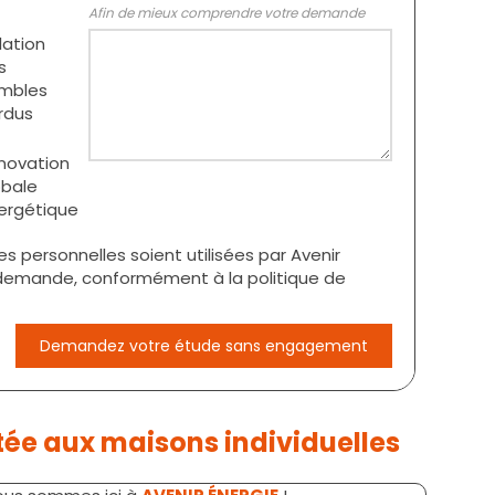
Afin de mieux comprendre votre demande
lation
s
mbles
rdus
novation
obale
ergétique
personnelles soient utilisées par Avenir
a demande, conformément à la politique de
Demandez votre étude sans engagement
tée aux maisons individuelles