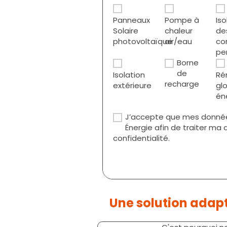
Panneaux
Pompe à
Iso
Solaire
chaleur
de
photovoltaïque
air/eau
co
pe
Borne
de
Isolation
Ré
recharge
extérieure
gl
én
J’accepte que mes données 
Énergie afin de traiter m
confidentialité.
Une solution adap