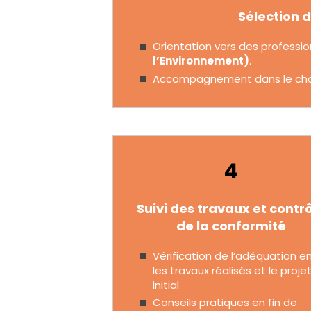
Sélection d
Orientation vers des professi
l’Environnement)
.
Accompagnement dans le choix 
4
Suivi des travaux et contr
de la conformité
Vérification de l’adéquation e
les travaux réalisés et le proje
initial
Conseils pratiques en fin de