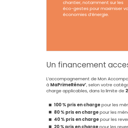
chantier, notamment sur les
éco-gestes pour maximiser v
économies d’énergie.
Un financement acces
L’accompagnement de Mon Accompagna
à
MaPrimeRénov’
, selon votre catég
charge applicables, dans la limite de
2
100 % pris en charge
pour les mén
80 % pris en charge
pour les mén
40 % pris en charge
pour les reve
20 % pris en charge
pour les reve