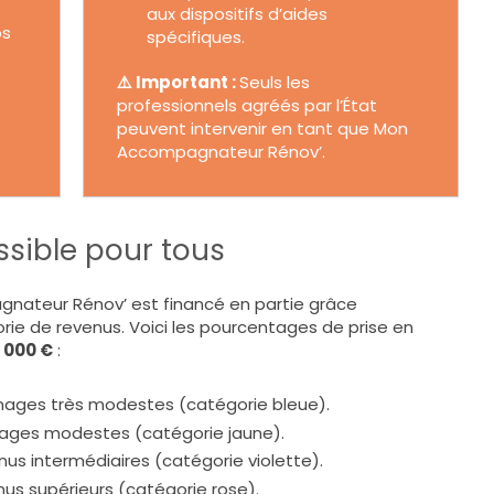
aux dispositifs d’aides
os
spécifiques.
⚠️ Important :
Seuls les
professionnels agréés par l’État
peuvent intervenir en tant que Mon
Accompagnateur Rénov’.
sible pour tous
teur Rénov’ est financé en partie grâce
orie de revenus. Voici les pourcentages de prise en
 000 €
:
ages très modestes (catégorie bleue).
ages modestes (catégorie jaune).
nus intermédiaires (catégorie violette).
nus supérieurs (catégorie rose).