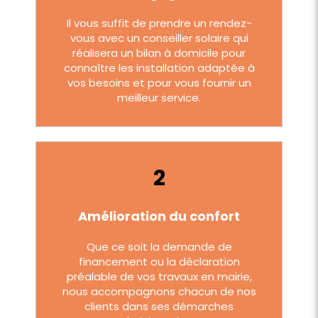
Il vous suffit de prendre un rendez-
vous avec un conseiller solaire qui
réalisera un bilan à domicile pour
connaître les installation adaptée à
vos besoins et pour vous fournir un
meilleur service.
2
Amélioration du confort
Que ce soit la demande de
financement ou la déclaration
préalable de vos travaux en mairie,
nous accompagnons
chacun de nos
clients dans ses démarches